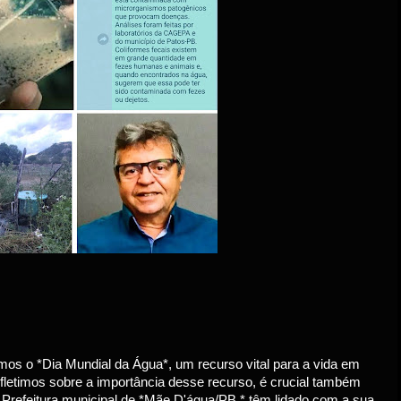
mos o *Dia Mundial da Água*, um recurso vital para a vida em
efletimos sobre a importância desse recurso, é crucial também
a Prefeitura municipal de *Mãe D'água/PB.* têm lidado com a sua