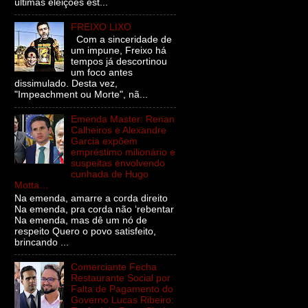
últimas eleições est...
FREIXO LIXO
Com a sinceridade de
um impune, Freixo há
tempos já descortinou
um foco antes
dissimulado. Desta vez,
"Impeachment ou Morte", nã...
Emenda Master: Renan
Calheiros e Alexandre
Garcia expõem
empréstimo milionário e
suspeitas envolvendo
cunhada de Hugo
Motta…
Na emenda, amarre a corda direito
Na emenda, pra corda não ‘rebentar
Na emenda, mas dê um nó de
respeito Quero o povo satisfeito,
brincando ...
Comerciante Fecha
Restaurante Social por
Falta de Pagamento do
Governo Lucas Ribeiro: