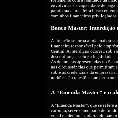
fortemente com a realidade da maior
envolvidas e a capacidade de pagam
paraibana e brasileira busca entend
caminhos financeiros privilegiados 
Banco Master: Interdição e
A situação se torna ainda mais suspe
financeira responsável pelo emprést
Central. A interdição ocorreu sob al
desconfianças sobre a legalidade e
As denúncias apresentadas no Sena
nas circunstâncias que permitiram a
sobre as credenciais da empresária,
milhões são questões que permanece
A “Emenda Master” e o al
A “Emenda Master”, que se refere a
carbono, serve como pano de fundo 
vocal na denúncia, alertando para o