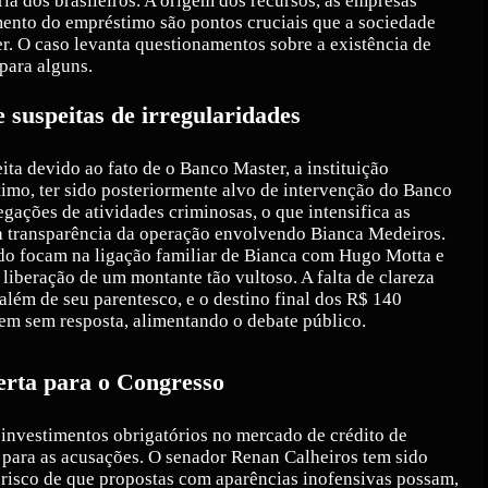
ia dos brasileiros. A origem dos recursos, as empresas
ento do empréstimo são pontos cruciais que a sociedade
er. O caso levanta questionamentos sobre a existência de
para alguns.
 suspeitas de irregularidades
ita devido ao fato de o Banco Master, a instituição
imo, ter sido posteriormente alvo de intervenção do Banco
egações de atividades criminosas, o que intensifica as
 a transparência da operação envolvendo Bianca Medeiros.
do focam na ligação familiar de Bianca com Hugo Motta e
 liberação de um montante tão vultoso. A falta de clareza
 além de seu parentesco, e o destino final dos R$ 140
m sem resposta, alimentando o debate público.
erta para o Congresso
 investimentos obrigatórios no mercado de crédito de
para as acusações. O senador Renan Calheiros tem sido
 risco de que propostas com aparências inofensivas possam,