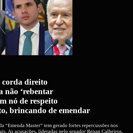
corda direito
a não ‘rebentar
m nó de respeito
ito, brincando de emendar
a “Emenda Master” tem gerado fortes repercussões nos
iais. As acusações, lideradas pelo senador Renan Calheiros,