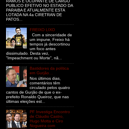
RAMOS É OCUPANTE DE CARGO
PUBLICO EFETIVO NO ESTADO DA
PARAIBA E ATUALMENTE ESTA
LOTADA NA 4a CIRETRAN DE
PATOS...
FREIXO LIXO
Com a sinceridade de
um impune, Freixo há
tempos já descortinou
um foco antes
dissimulado. Desta vez,
"Impeachment ou Morte", nã...
Bastidores da política
em Gurjão…
Nos últimos dias,
comentários têm
circulado pelos quatro
cantos de Gurjão de que o ex-
prefeito Ronaldo Queiroz, que nas
últimas eleições est...
PF Investiga Encontro
de Cláudio Castro,
Hugo Motta e Ciro
Nogueira com