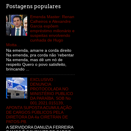
Postagens populares
Emenda Master: Renan
Calheiros e Alexandre
Garcia expõem
empréstimo milionário e
suspeitas envolvendo
cunhada de Hugo
Motta…
Na emenda, amarre a corda direito
Na emenda, pra corda não ‘rebentar
Na emenda, mas dê um nó de
respeito Quero o povo satisfeito,
brincando ...
EXCLUSIVO :
DENUNCIA
PROTOCOLADA NO
MINISTÉRIO PUBLICO
DA PARAÍBA, SOB No
001.2021.015139,
APONTA SUPOSTA ACUMULAÇÃO
DE CARGOS PÚBLICOS PELA
DIRETORA DA 4a CIRETRAN DE
PATOS-PB.
A SERVIDORA DANUZIA FERREIRA