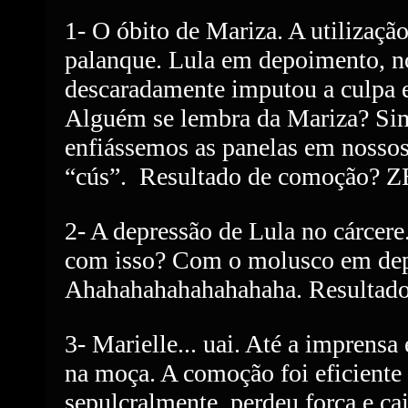
1- O óbito de Mariza. A utilizaçã
palanque. Lula em depoimento, n
descaradamente imputou a culpa 
Alguém se lembra da Mariza? Si
enfiássemos as panelas em nossos
“cús”.
Resultado de comoção? 
2- A depressão de Lula no cárcer
com isso? Com o molusco em de
Ahahahahahahahahaha. Resultad
3- Marielle... uai. Até a imprensa
na moça. A comoção foi eficient
sepulcralmente, perdeu força e ca