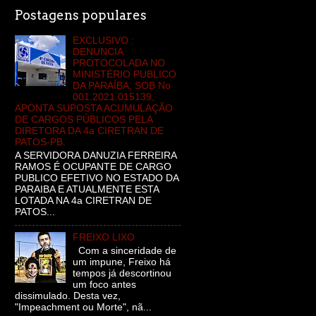
Postagens populares
EXCLUSIVO :
DENUNCIA
PROTOCOLADA NO
MINISTÉRIO PUBLICO
DA PARAÍBA, SOB No
001.2021.015139,
APONTA SUPOSTA ACUMULAÇÃO
DE CARGOS PÚBLICOS PELA
DIRETORA DA 4a CIRETRAN DE
PATOS-PB.
A SERVIDORA DANUZIA FERREIRA
RAMOS É OCUPANTE DE CARGO
PUBLICO EFETIVO NO ESTADO DA
PARAIBA E ATUALMENTE ESTA
LOTADA NA 4a CIRETRAN DE
PATOS...
FREIXO LIXO
Com a sinceridade de
um impune, Freixo há
tempos já descortinou
um foco antes
dissimulado. Desta vez,
"Impeachment ou Morte", nã...