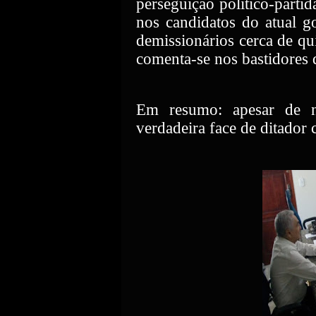
perseguição político-partid
nos candidatos do atual g
demissionários cerca de q
comenta-se nos bastidores 
Em resumo: apesar de nã
verdadeira face de ditador c