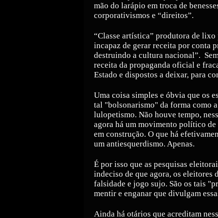
mão do larápio em troca de benesses
corporativismos e “direitos”.
“Classe artística” produtora de lix
incapaz de gerar receita por conta p
destruindo a cultura nacional”.
Sem
receita da propaganda oficial e fra
Estado e dispostos a deixar, para co
Uma coisa simples e óbvia que os e
tal "bolsonarismo" da forma como a
lulopetismo. Não houve tempo, ness
agora há um movimento político de d
em construção. O que há efetivamen
um antiesquerdismo. Apenas.
É por isso que as pesquisas eleitora
indeciso de que agora, os eleitores
falsidade e jogo sujo. São os tais "p
mentir e enganar que divulgam essa
Ainda há otários que acreditam ness