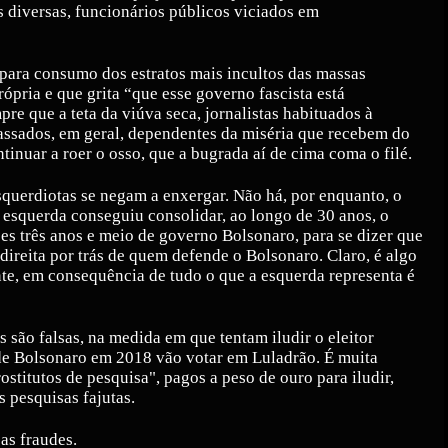
 diversas, funcionários públicos viciados em
o para consumo dos estratos mais incultos das massas
rópria e que grita “que esse governo fascista está
pre que a teta da viúva seca, jornalistas habituados à
cassados, em geral, dependentes da miséria que recebem do
ntinuar a roer o osso, que a bugrada aí de cima coma o filé.
squerdiotas se negam a enxergar. Não há, por enquanto, o
 esquerda conseguiu consolidar, ao longo de 30 anos, o
es três anos e meio de governo Bolsonaro, para se dizer que
ireita por trás de quem defende o Bolsonaro. Claro, é algo
te, em consequência de tudo o que a esquerda representa é
is são falsas, na medida em que tentam iludir o eleitor
 de Bolsonaro em 2018 vão votar em Luladrão. É muita
rostitutos de pesquisa", pagos a peso de ouro para iludir,
s pesquisas fajutas.
as fraudes.