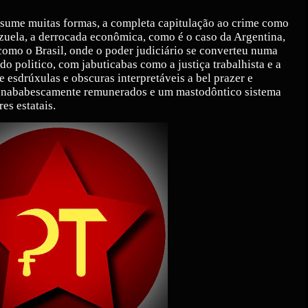
ssume muitas formas, a completa capitulação ao crime como
uela, a derrocada econômica, como é o caso da Argentina,
como o Brasil, onde o poder judiciário se converteu numa
o politico, com jabuticabas como a justiça trabalhista e a
te esdrúxulas e obscuras interpretáveis a bel prazer e
s nababescamente remunerados e um mastodôntico sistema
es estatais.