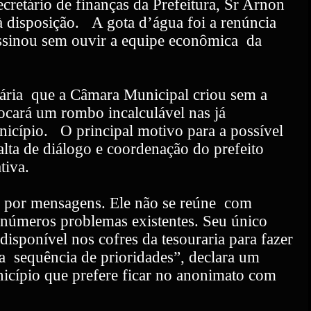
ecretário de finanças da Prefeitura, Sr Arnon
à disposição.
A gota d’água foi a renúncia
 assinou sem ouvir a equipe econômica
da
tária
que a Câmara Municipal criou sem a
vocará um rombo incalculável nas já
nicípio.
O principal motivo para a possível
falta de diálogo e coordenação do prefeito
tiva.
a por mensagens. Ele não se reúne
com
inúmeros problemas existentes. Seu único
 disponível nos cofres da tesouraria para fazer
ma
sequência de prioridades”, declara um
icípio que prefere ficar no anonimato com