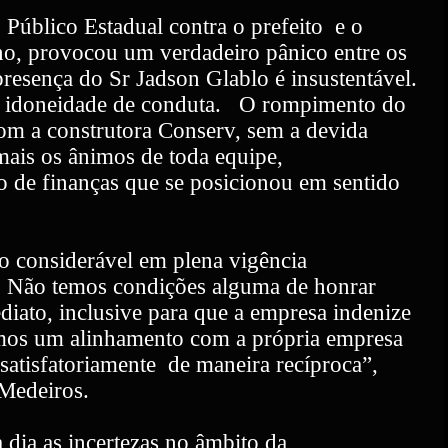
 Público Estadual contra o prefeito
e o
erno, provocou um verdadeiro pânico entre os
resença do Sr Jadson Glablo é insustentável.
a idoneidade de conduta.
O rompimento do
com a construtora Conserv, sem a devida
a mais os ânimos de toda equipe,
io de finanças que se posicionou em sentido
o considerável em plena vigência
. Não temos condições alguma de honrar
iato, inclusive para que a empresa indenize
zemos um alinhamento com a própria empresa
atisfatoriamente
de maneira recíproca”,
 Medeiros.
 dia as incertezas no âmbito da