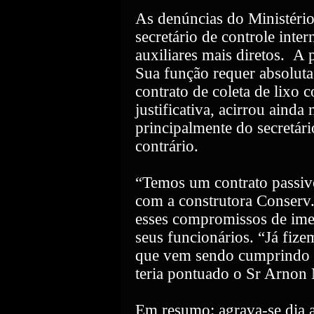
As denúncias do Ministério
secretário de controle int
auxiliares mais diretos.
A p
Sua função requer absolut
contrato de coleta de lixo 
justificativa, acirrou aind
principalmente do secretár
contrário.
“Temos um contrato passiv
com a construtora Conserv
esses compromissos de imed
seus funcionários. “Já fi
que vem sendo cumprindo s
teria pontuado o Sr Arnon
Em resumo: agrava-se dia a