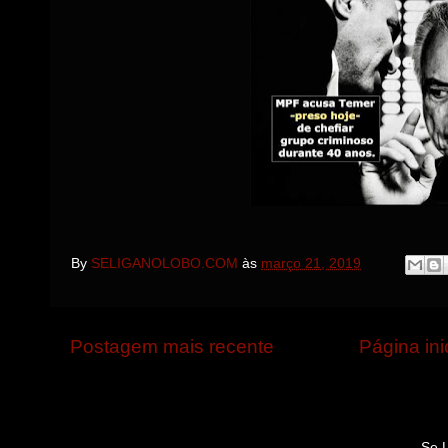
By
SELIGANOLOBO.COM
às
março 21, 2019
Postagem mais recente
Página ini
Se 